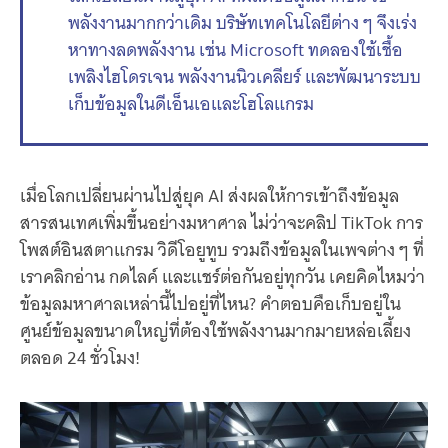
พลังงานมากกว่าเดิม บริษัทเทคโนโลยีต่าง ๆ จึงเร่ง
หาทางลดพลังงาน เช่น Microsoft ทดลองใช้เชื้อ
เพลิงไฮโดรเจน พลังงานนิวเคลียร์ และพัฒนาระบบ
เก็บข้อมูลในดีเอ็นเอและโฮโลแกรม
เมื่อโลกเปลี่ยนผ่านไปสู่ยุค AI ส่งผลให้การเข้าถึงข้อมูล
สารสนเทศเพิ่มขึ้นอย่างมหาศาล ไม่ว่าจะคลิป TikTok การ
โพสต์อินสตาแกรม วิดีโอยูทูบ รวมถึงข้อมูลในเพจต่าง ๆ ที่
เราคลิกอ่าน กดไลค์ และแชร์ต่อกันอยู่ทุกวัน เคยคิดไหมว่า
ข้อมูลมหาศาลเหล่านี้ไปอยู่ที่ไหน? คำตอบคือเก็บอยู่ใน
ศูนย์ข้อมูลขนาดใหญ่ที่ต้องใช้พลังงานมากมายหล่อเลี้ยง
ตลอด 24 ชั่วโมง!