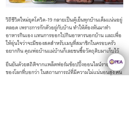
วิถีชีวิตใหม่ยุคโควิด-19 กลายเป็นตู้เย็นทุกบ้านเต็มแน่นอยู่
ตลอด เพราะการกักตัวอยู่กับบ้าน ทำให้ต้องหันมาทำ
อาหารกินเอง แทนการออกไปกินอาหารนอกบ้าน และเพื่อ
ให้อุ่นใจว่าจะมีของสดสำหรับเมนูที่สมาชิกในครอบครัว
อยากกิน คุณพ่อบ้านแม่บ้านก็เลยขนซื้อวัตถุดิบมาเก็บไว้
ยืนยันด้วยสถิติจากแพล็ตฟอร์มช้อปปิ้งออนไลน์รายใหญ่
ของโลกที่บอกว่า ในสถานการณ์ที่มีความไม่แน่นอนสูง คน
ซื้อของกักตุนเพิ่มขึ้น เพื่อให้มั่นใจว่าจะมีใช้แน่นอน หาก
เกิดการล็อกดาวน์อีกครั้ง
ส่วนแพล็ตฟอร์มของ The 1 ของห้างสรรพสินค้าเซ็นทรัล
ของไทยมีสถิติว่า นักช้อปเปลี่ยนมาเน้นซื้อของใช้จำเป็นใน
ยังมีความรู้มากมาย
ชีวิตประจำวันเพิ่มขึ้นถึง 67% โดยเฉพาะวัตถุดิบทำอาหาร
ให้เราค้นหา
วัตถุดิบอบขนม และของสด ซึ่งสืบเนื่องมาจากกระแสการ