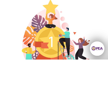
ยังมีความรู้มากมาย
ทบทวน 3 เรื่อง ก่อนเดินหน้าองค์กรต่อ
ให้เราค้นหา
1. คำจำกัดความของ ‘ความสำเร็จ’
ลงทะเบียนรับข่าวสาร