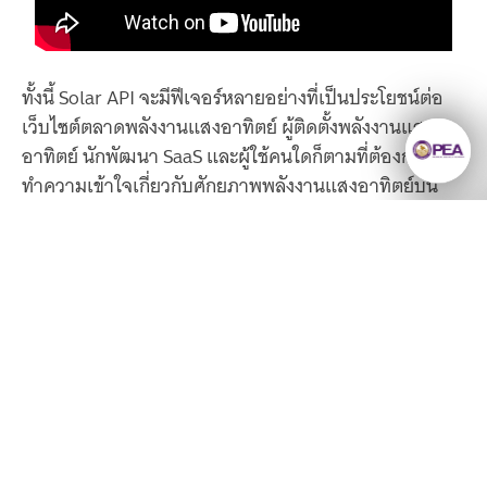
ทั้งนี้ Solar API จะมีฟีเจอร์หลายอย่างที่เป็นประโยชน์ต่อ
เว็บไซต์ตลาดพลังงานแสงอาทิตย์ ผู้ติดตั้งพลังงานแสง
อาทิตย์ นักพัฒนา SaaS และผู้ใช้คนใดก็ตามที่ต้องการ
ทำความเข้าใจเกี่ยวกับศักยภาพพลังงานแสงอาทิตย์บน
หลังคาของสถานที่ที่เฉพาะเจาะจงและอีกหนึ่งไฮไลท์ที่น่า
สนใจของ Solar API คือสามารถดูจุดคุ้มทุน อัตราการ
ประหยัดไฟ หรือค่าไฟต่อปี ซึ่งจะช่วยให้ตัดสินใจติดตั้งแผง
โซลาร์เซลล์ง่ายขึ้น โดย Solar API ใช้ข้อมูลจากดาวเทียม
ของกูเกิลที่ถูกพัฒนามายาวนาน
ยังมีความรู้มากมาย
ให้เราค้นหา
ซึ่งข้อมูลจาก Google ระบุว่าขณะนี้ระบบ Solar API ยังไม่
รองรับการใช้งานในไทย โดยในปัจจุบันยังคงครอบคลุมแค่
ลงทะเบียนรับข่าวสาร
พื้นที่หลัก ๆ อย่าง อเมริกา, สหราชอาณาจักร, เยอรมนี,
ฝรั่งเศส, อิตาลี, สเปน และญี่ปุ่นเท่านั้น