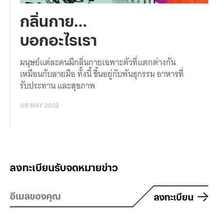
กลิ่นกาย...
บอกอะไรเรา
มนุษย์แต่ละคนมีกลิ่นกายเฉพาะตัวที่แตกต่างกัน
เหมือนกับลายมือ ทั้งนี้ ขึ้นอยู่กับพันธุกรรม อาหารที่
รับประทาน และสุขภาพ
09 MAY 2022
ลงทะเบียนรับจดหมายข่าว
ลงทะเบียน