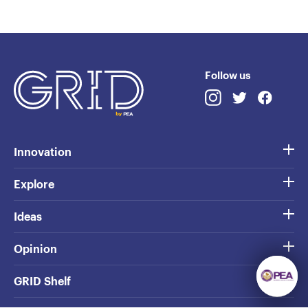
Follow us
Innovation
Explore
Ideas
Opinion
GRID Shelf