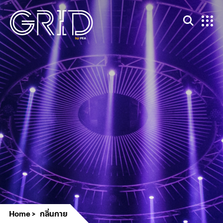
Home
กลิ่นกาย