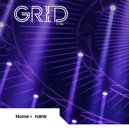
Home
กสทช