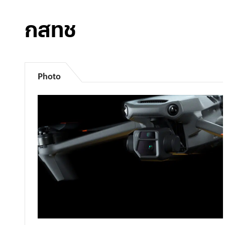
กสทช
Photo