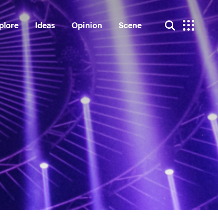
plore
Ideas
Opinion
Scene