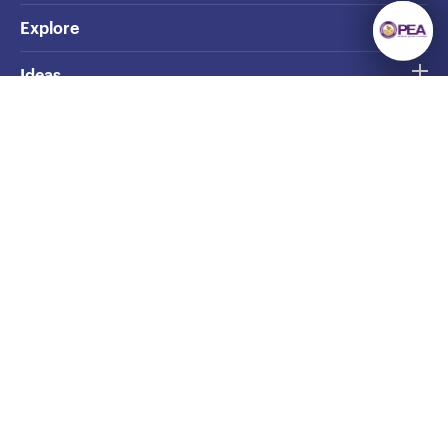
Explore
Ideas
Opinion
GRID Shelf
ยังมีความรู้มากมาย
The Story
ให้เราค้นหา
ลงทะเบียนรับข่าวสาร
การไฟฟ้าส่วนภูมิภาค สำนักงานใหญ่
เว็บไซต์หลัก
Privacy
©2020 PEA • All Rights Reserved