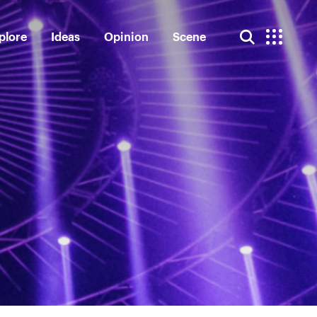
plore
Ideas
Opinion
Scene