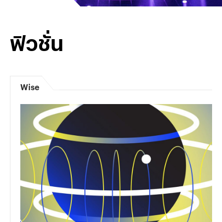
ฟิวชั่น
Wise