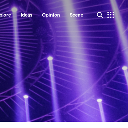
plore
Ideas
Opinion
Scene