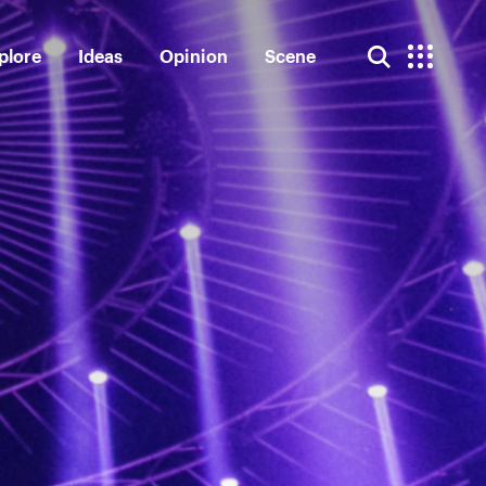
plore
Ideas
Opinion
Scene