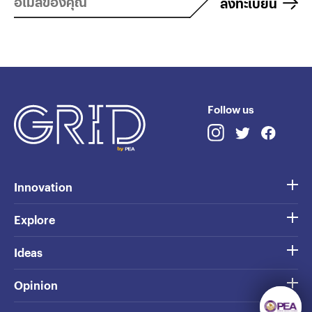
ลงทะเบียน
Follow us
Innovation
Explore
Ideas
Opinion