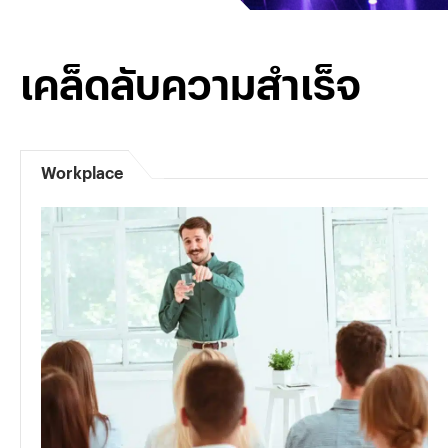
เคล็ดลับความสำเร็จ
Workplace