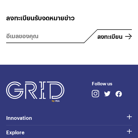
ลงทะเบียนรับจดหมายข่าว
ลงทะเบียน
Follow us
Innovation
Explore