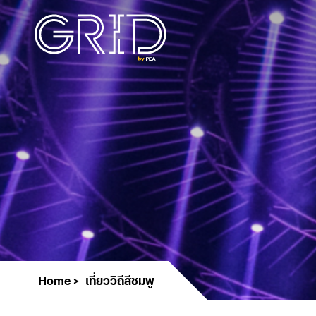
Home
เที่ยววิถีสีชมพู