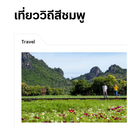
เที่ยววิถีสีชมพู
Travel