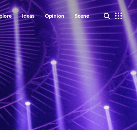
plore
Ideas
Opinion
Scene