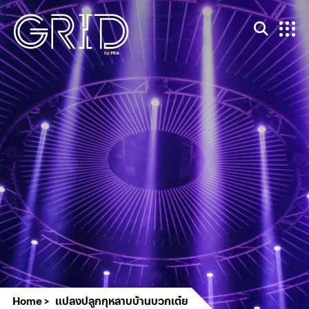
Home
แปลงปลูกกุหลาบบ้านบวกเต๋ย