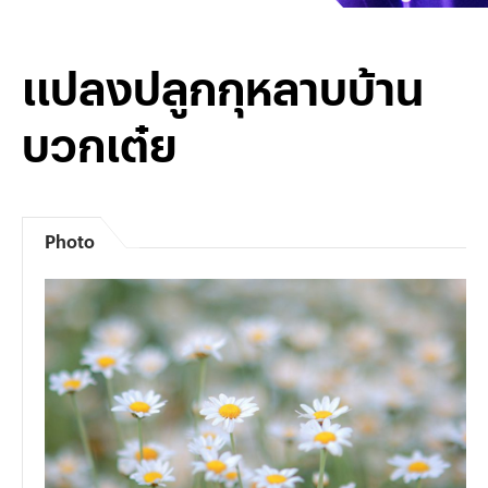
แปลงปลูกกุหลาบบ้าน
บวกเต๋ย
Photo