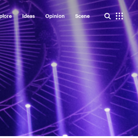
plore
Ideas
Opinion
Scene