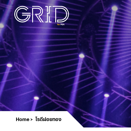
Home
โรตีฝอยทอง