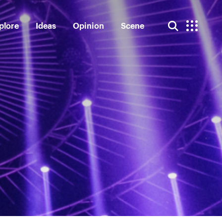
plore
Ideas
Opinion
Scene