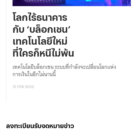
โลกไร้ธนาคาร
กับ ‘บล็อกเชน’
เทคโนโลยีใหม่
ที่ใครก็หนีไม่พ้น
เทคโนโลยีบล็อกเชน ระบบที่กำลังจะเปลี่ยนโลกแห่ง
การเงินในอีกไม่นานนี้
21 FEB 2022
ลงทะเบียนรับจดหมายข่าว