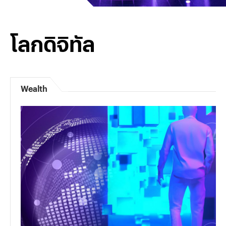
โลกดิจิทัล
Wealth