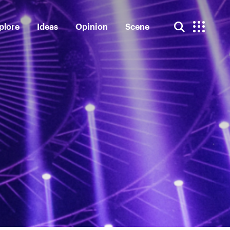
plore
Ideas
Opinion
Scene