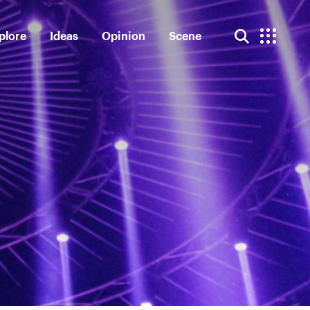
plore
Ideas
Opinion
Scene