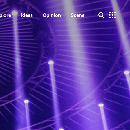
plore
Ideas
Opinion
Scene