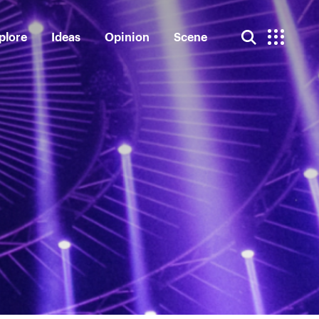
plore
Ideas
Opinion
Scene