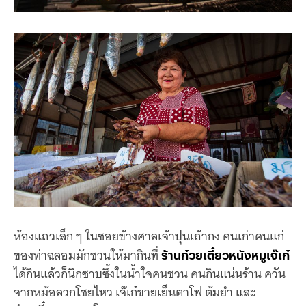
ห้องแถวเล็ก ๆ ในซอยข้างศาลเจ้าปุนเถ้ากง คนเก่าคนแก่
ของท่าฉลอมมักชวนให้มากินที่
ร้านก๋วยเตี๋ยวหนังหมูเจ๊เก๋
ได้กินแล้วก็นึกซาบซึ้งในน้ำใจคนชวน คนกินแน่นร้าน ควัน
จากหม้อลวกโชยไหว เจ๊เก๋ขายเย็นตาโฟ ต้มยำ และ