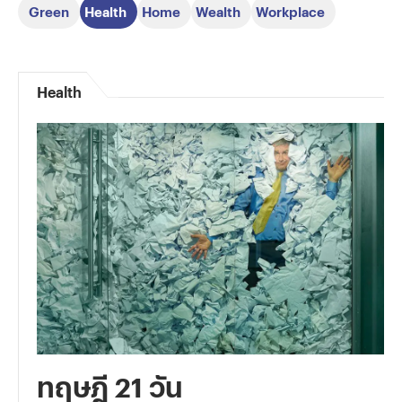
Green
Health
Home
Wealth
Workplace
Health
ทฤษฎี 21 วัน