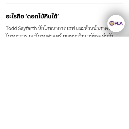
อะไรคือ ‘ดอกไม้กินได้’
Todd Seyfarth นักโภชนาการ เชฟ และหัวหน้าภาควิชา
โภชนาการและโภชนศาสตร์แห่งมหาวิทยาลัยจอห์นสัน
แอนด์เวลส์ ได้ให้นิยามของคำว่า ดอกไม้กินได้ (Edible
Flower) ไว้ว่า คือดอกไม้ที่ปลูกด้วยวิธีที่ปลอดภัยและ
สามารถนำมาประกอบอาหารได้โดยไม่เป็นอันตรายต่อ
สุขภาพ ซึ่งหมายความว่าจะไม่มีการใช้ยาฆ่าแมลงหรือสาร
ยังมีความรู้มากมาย
กันบูด และต้องไม่มีสารประกอบใดที่ระบุว่าเป็นอันตราย
หรือมีพิษตามธรรมชาติ
ให้เราค้นหา
ลงทะเบียนรับข่าวสาร