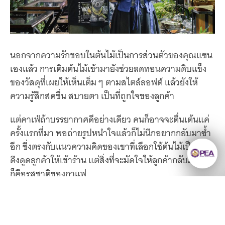
นอกจากความรักชอบในต้นไม้เป็นการส่วนตัวของคุณแซน
เองแล้ว การเติมต้นไม้เข้ามายังช่วยลดทอนความดิบแข็ง
ของวัสดุที่เผยให้เห็นเต็ม ๆ ตามสไตล์ลอฟต์ แล้วยังให้
ความรู้สึกสดชื่น สบายตา เป็นที่ถูกใจของลูกค้า
แต่คาเฟ่ถ้าบรรยากาศดีอย่างเดียว คนก็อาจจะตื่นเต้นแค่
ครั้งแรกที่มา พอถ่ายรูปหนำใจแล้วก็ไม่นึกอยากกลับมาซ้ำ
อีก ซึ่งตรงกับแนวความคิดของเขาที่เลือกใช้ต้นไม้เป็นจุด
ดึงดูดลูกค้าให้เข้าร้าน แต่สิ่งที่จะมัดใจให้ลูกค้ากลับมาอีก
ก็คือรสชาติของกาแฟ