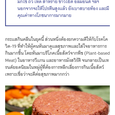
มักใช้ ถั่ว เห็ด สาหร่าย ข้าวโอ๊ต อัลมอนด์ ฯลฯ
นอกจากจะให้โปรตีนสูงแล้ว ยังเบาสบายท้อง และมี
คุณค่าทางโภชนาการมากมาย
กระแสกินคลีนในยุคนี้ ส่วนหนึ่งต้องยกความดีให้กับโรคโค
วิด-19 ที่ทำให้ผู้คนหันมาดูแลสุขภาพและใส่ใจอาหารการ
กินมากขึ้น โดยหันมาบริโภคเนื้อสัตว์จากพืช (Plant-based
Meat)
ในอาหารวีแกน และอาหารมังสวิรัติ จนกลายเป็นเท
รนด์ยอดนิยมในหมู่ผู้ที่ต้องการหลีกเลี่ยงการกินเนื้อสัตว์
เพราะเชื่อว่าจะดีต่อสุขภาพมากกว่า