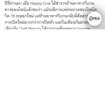
ปีที่ผ่านมา เมื่อ Happy Cow ได้สำรวจร้านอาหารวีแกน
ทางออนไลน์แล้วพบว่า แม้จะมีการแพร่ระบาดของโรคโค
วิด-19 ระลอกใหม่ แต่ร้านอาหารวีแกนกลับมีสัดส่วนของ
การเปิดใหม่มากกว่าการปิดตัว และในเดือนกันยายนปี
เดียวกัน Chef Pencils ได้รวบรวมข้อมูลจาก Google
Trends เพื่อประเมินความนิยมในการกินเจ พบว่า ในปี
พ.ศ. 2563 ความสนใจบริโภคอาหารวีแกนพุ่งสูงเป็น
ประวัติการณ์ เช่นเดียวกับการค้นหาคำว่า “สูตรอาหาร
มังสวิรัติ” หรือ “ร้านอาหารมังสวิรัติที่อยู่ใกล้ฉัน” ต่างก็ได้
ยังมีความรู้มากมาย
รับความนิยมเพิ่มขึ้นในหลายประเทศทั่วโลกด้วย เช่น สห
ราชอาณาจักร ออสเตรเลีย และอิสราเอล เป็นต้น
ให้เราค้นหา
ลงทะเบียนรับข่าวสาร